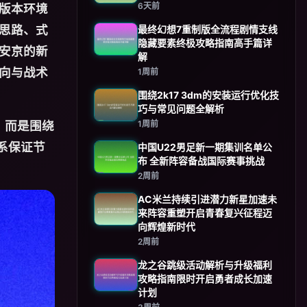
6天前
版本环境
思路、式
最终幻想7重制版全流程剧情支线
隐藏要素终极攻略指南高手篇详
安京的新
解
向与战术
1周前
围绕2k17 3dm的安装运行优化技
巧与常见问题全解析
，而是围绕
1周前
系保证节
中国U22男足新一期集训名单公
布 全新阵容备战国际赛事挑战
2周前
AC米兰持续引进潜力新星加速未
来阵容重塑开启青春复兴征程迈
向辉煌新时代
2周前
龙之谷跳级活动解析与升级福利
攻略指南限时开启勇者成长加速
计划