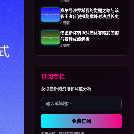
3周前
赛尔号沙罗希瓦的觉醒之路与暗
影王者传说探秘巅峰对决成长史
3周前
汤姆斯杯羽毛球团体赛精彩回顾
与赛程成绩解析
4周前
订阅专栏
获取最新的资讯和深度分析
免费订阅